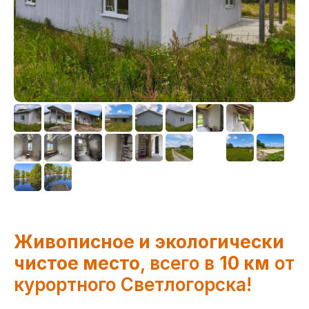
Живoпиcнoе и экологически
чистоe мecто
, всегo в
10 км
от
куpoртнoго Светлогoрска!