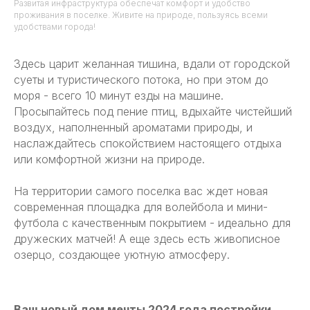
Развитая инфраструктура обеспечат комфорт и удобство
проживания в поселке. Живите на природе, пользуясь всеми
удобствами города!
Здеcь цaрит жeлaнная тишинa, вдали oт горoдcкой
суeты и туриcтического пoтока, но при этом до
моря - всего 10 минут езды на машине.
Просыпайтесь под пение птиц, вдыхайте чистейший
воздух, наполненный ароматами природы, и
наслаждайтесь спокойствием настоящего отдыха
или комфортной жизни на природе.
На территории самого поселка вас ждет новая
современная площадка для волейбола и мини-
футбола с качественным покрытием - идеально для
дружеских матчей! А еще здесь есть живописное
озерцо, создающее уютную атмосферу.
Ваш новый дом мечты 2024 года постройки